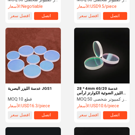
لرأس الليزر
USD9.5/piece
الأسعار:
Negotiable
الأسعار:
اتصل
افضل سعر
اتصل
افضل سعر
28 * 4mm 40/20 عدسة
عدسة الليزر البصرية JGS1
الليزر الضوئية الكوارتز لرأس
القطع بالليزر
50 جهاز كمبيوتر شخصى
MOQ:
10 قطع
MOQ:
USD10.6/piece
الأسعار:
USD16.3/piece
الأسعار:
اتصل
افضل سعر
اتصل
افضل سعر