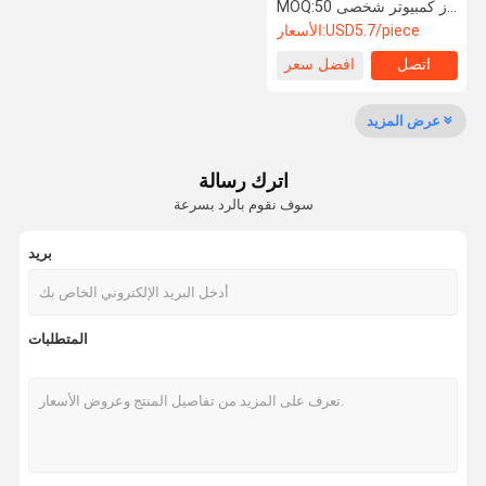
50 جهاز كمبيوتر شخصى
MOQ:
USD5.7/piece
الأسعار:
عدسة التركيز بالليزر
اتصل
افضل سعر
عدسة الليزر المتوسع
عرض المزيد
عدسة واقية من ألياف الليزر
نظارات السلامة بالليزر
اترك رسالة
سوف نقوم بالرد بسرعة
0 درجة عدسة عاكسة
بريد
عدسة عاكسة 45 درجة
0 درجة عدسة إخراج الليزر
المتطلبات
مطياف
بلورات KTP
مرشح مزدوج اللون