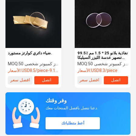
99.5٪ نفاذية بلانو 25 * 1.5 مم
ضياء دائري كوارتز مستورد.
تنصهر عدسة الليزر السيليكا
الضوئية
50 جهاز كمبيوتر شخصى
MOQ:
50 جهاز كمبيوتر شخصى
MOQ:
USD8.3/piece
الأسعار:
USD8.5/piece-9.1/piece
الأسعار:
اتصل
افضل سعر
اتصل
افضل سعر
وفر وقتك
دعنا نتصل بأفضل المنتجات معك.
أعط متطلباتك