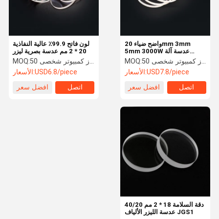
واضح ضياء 20mm 3mm
لون فاتح 99.9٪ عالية النفاذية
5mm 3000W عدسة آلة
20 * 2 مم عدسة بصرية ليزر
القطع بالليزر
50 جهاز كمبيوتر شخصى
MOQ:
50 جهاز كمبيوتر شخصى
MOQ:
USD7.8/piece
الأسعار:
USD6.8/piece
الأسعار:
اتصل
افضل سعر
اتصل
افضل سعر
اتصل بنا
حول بنا
المنتجات
منزل
دقة السلامة 18 * 2 مم 40/20
عدسة الليزر الألياف JGS1
عدسة الليزر الضوئية