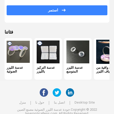
مرشح ممر الموجة الضوئية
استمر
بصريات الأشعة تحت الحمراء
شعاع الموحد
فئاتنا
عدسة CCD
مرآة إسفين
سة واقية من
عدسة الليزر
عدسة التركيز
عدسة الليزر
ألياف الليزر
المتوسع
بالليزر
الضوئية
Desktop Site
اتصل بنا
حول نا
منزل
جودة
عدسة الليزر الضوئية
مصنع الصين.Copyright © 2022
laseropticallens.com. All Rights Reserved.