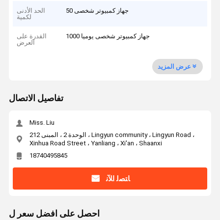
50 جهاز كمبيوتر شخصى
الحد الأدنى
لكمية
1000 جهاز كمبيوتر شخصى يوميا
القدرة على
العرض
عرض المزيد
تفاصيل الاتصال
Miss. Liu
الوحدة 2 ، المبنى 212 ، Lingyun community ، Lingyun Road ،
Xinhua Road Street ، Yanliang ، Xi'an ، Shaanxi
18740495845
ﺎﺘﺼﻟ ﺍﻶﻧ
احصل على افضل سعر ل