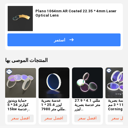
Plano 1064nm AR Coated 22.35 * 4mm Laser
Optical Lens
استمر
المنتجات الموصى بها
عدسة بصرية
27.9 * 4.1 مللي
عدسة بصرية
حماية ويندوز
ليزر 113 * 3 مم
متر عدسة بصرية
ليزر 25.4 * 1
كوارتز 34 * 5
Corning 7
ليزر
مللي متر 7980
15kw عدسة
1064nmAR
1064nmAR
كوارتز
الألياف البصرية
لآلة الليزر
مستورد كوارتز
1064nmAR
لآلة Precitec
فضل سعر
افضل سعر
افضل سعر
افضل سعر
8000W-
مصهور سيليكا
لآلة الليزر عالية
Lasermech
15000W
لرأس الليزر
الطاقة