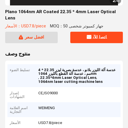
2
/
4
Plano 1064nm AR Coated 22.35 * 4mm Laser Optical
Lens
MOQ：50 جهاز كمبيوتر شخصى
الأسعار：USD7.8/piece
ﺎﺘﺼﻟ ﺍﻶﻧ
افضل سعر
منتوج وصف
عدسة آلة الليزر بلانو ، عدسة بصرية ليزر 22.35 * 4
تسليط الضوء
مم ، عدسة آلة القطع بالليزر 1064nm
,
,
22.35*4mm Laser Optical Lens
1064nm laser cutting machine lens
CE,ISO9000
إصدار
الشهادات
WEIMENG
اسم العلامة
التجارية
USD7.8/piece
الأسعار