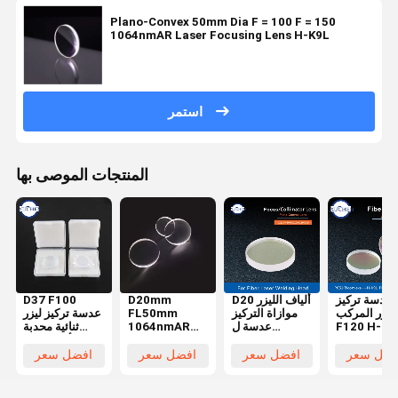
Plano-Convex 50mm Dia F = 100 F = 150
1064nmAR Laser Focusing Lens H-K9L
استمر
المنتجات الموصى بها
عدسة تركيز
D20 ألياف الليزر
D20mm
D37 F100
لليزر المركب
موازاة التركيز
FL50mm
عدسة تركيز ليزر
F120 H-K9
عدسة ل
1064nmAR
ثنائية محدبة
ZF2 300W
Raytools WSX
بلانو محدب ليزر
لرأس ليزر 6KW
لرأس القطع
Bodor رأس
تركيز العدسات
BM114S
فضل سعر
افضل سعر
افضل سعر
افضل سعر
بالليزر
الليزر BT240S
H-K9L
العدسات