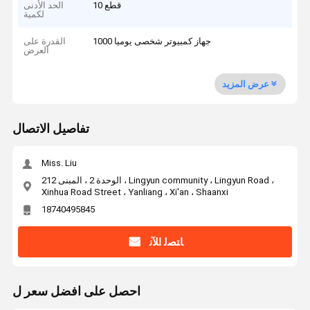
10 قطع
الحد الأدنى
لكمية
1000 جهاز كمبيوتر شخصى يوميا
القدرة على
العرض
عرض المزيد
تفاصيل الاتصال
Miss. Liu
الوحدة 2 ، المبنى 212 ، Lingyun community ، Lingyun Road ،
Xinhua Road Street ، Yanliang ، Xi'an ، Shaanxi
18740495845
ﺎﺘﺼﻟ ﺍﻶﻧ
احصل على افضل سعر ل