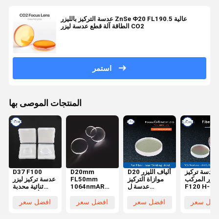
عدسة التركيز بالليزر ZnSe Φ20 FL190.5 عالية
الطاقة آلة قطع عدسة ليزر CO2
استمر
المنتجات الموصى بها
عدسة تركيز
D20 ألياف الليزر
D20mm
D37 F100
لليزر المركب
موازاة التركيز
FL50mm
عدسة تركيز ليزر
F120 H-K9
عدسة ل
1064nmAR
ثنائية محدبة
ZF2 300W
Raytools WSX
بلانو محدب ليزر
لرأس ليزر 6KW
لرأس القطع
Bodor رأس
تركيز العدسات
BM114S
فضل سعر
افضل سعر
افضل سعر
افضل سعر
بالليزر
الليزر BT240S
H-K9L
العدسات