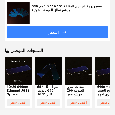
مزدوجة الجانبين المغلفة 51 * 16 * 0.5 مم 530nm
مرشح نطاق الموجة الضوئية
استمر
المنتجات الموصى بها
690nm 40/
معدات الليزر
68 * 15 * 1 مم
40/20 690nm
رشح الجسر
الضوئية 90٪
690 نانومتر
Edmund JGS1
لبصري لجهاز
مرشح ممر
JGS1 فلتر
Optics
تجميل بالليزر
الموجة الضوئية
كوارتز ممر
Bandpass
ذي الفتحة
الموجة الضوئية
Filters 68 * 15
فضل سعر
افضل سعر
افضل سعر
افضل سعر
* 1mm