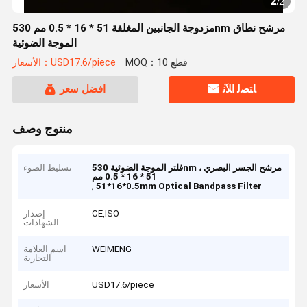
2
/
2
مزدوجة الجانبين المغلفة 51 * 16 * 0.5 مم 530nm مرشح نطاق
الموجة الضوئية
MOQ：10 قطع
الأسعار：USD17.6/piece
ﺎﺘﺼﻟ ﺍﻶﻧ
افضل سعر
منتوج وصف
فلتر الموجة الضوئية 530nm ، مرشح الجسر البصري
تسليط الضوء
51 * 16 * 0.5 مم
,
51*16*0.5mm Optical Bandpass Filter
CE,ISO
إصدار
الشهادات
WEIMENG
اسم العلامة
التجارية
USD17.6/piece
الأسعار