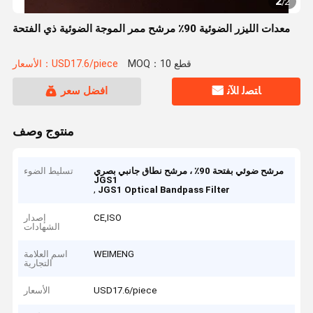
2
/
2
معدات الليزر الضوئية 90٪ مرشح ممر الموجة الضوئية ذي الفتحة
MOQ：10 قطع
الأسعار：USD17.6/piece
ﺎﺘﺼﻟ ﺍﻶﻧ
افضل سعر
منتوج وصف
مرشح ضوئي بفتحة 90٪ ، مرشح نطاق جانبي بصري
تسليط الضوء
JGS1
,
JGS1 Optical Bandpass Filter
CE,ISO
إصدار
الشهادات
WEIMENG
اسم العلامة
التجارية
USD17.6/piece
الأسعار