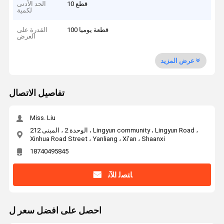
10 قطع
الحد الأدنى
لكمية
100 قطعة يوميا
القدرة على
العرض
عرض المزيد
تفاصيل الاتصال
Miss. Liu
الوحدة 2 ، المبنى 212 ، Lingyun community ، Lingyun Road ،
Xinhua Road Street ، Yanliang ، Xi'an ، Shaanxi
18740495845
ﺎﺘﺼﻟ ﺍﻶﻧ
احصل على افضل سعر ل