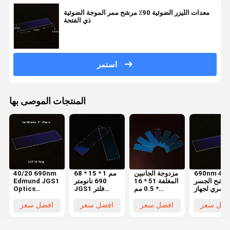
معدات الليزر الضوئية 90٪ مرشح ممر الموجة الضوئية
ذي الفتحة
استمر
المنتجات الموصى بها
690nm 40/
مزدوجة الجانبين
68 * 15 * 1 مم
40/20 690nm
رشح الجسر
المغلفة 51 * 16
690 نانومتر
Edmund JGS1
لبصري لجهاز
* 0.5 مم
JGS1 فلتر
Optics
تجميل بالليزر
530nm مرشح
كوارتز ممر
Bandpass
نطاق الموجة
الموجة الضوئية
Filters 68 * 15
فضل سعر
افضل سعر
افضل سعر
افضل سعر
الضوئية
* 1mm