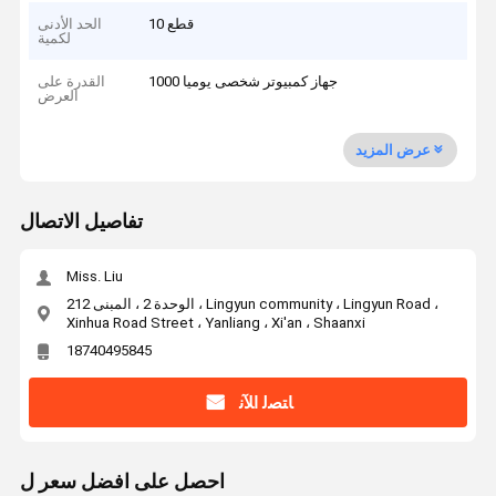
10 قطع
الحد الأدنى
لكمية
1000 جهاز كمبيوتر شخصى يوميا
القدرة على
العرض
عرض المزيد
تفاصيل الاتصال
Miss. Liu
الوحدة 2 ، المبنى 212 ، Lingyun community ، Lingyun Road ،
Xinhua Road Street ، Yanliang ، Xi'an ، Shaanxi
18740495845
ﺎﺘﺼﻟ ﺍﻶﻧ
احصل على افضل سعر ل