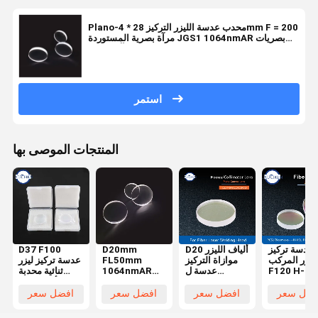
Plano-محدب عدسة الليزر التركيز 28 * 4mm F = 200
مرآة بصرية المستوردة JGS1 1064nmAR بصريات
مرآة التركيز
استمر
المنتجات الموصى بها
عدسة تركيز
D20 ألياف الليزر
D20mm
D37 F100
لليزر المركب
موازاة التركيز
FL50mm
عدسة تركيز ليزر
F120 H-K9
عدسة ل
1064nmAR
ثنائية محدبة
ZF2 300W
Raytools WSX
بلانو محدب ليزر
لرأس ليزر 6KW
لرأس القطع
Bodor رأس
تركيز العدسات
BM114S
فضل سعر
افضل سعر
افضل سعر
افضل سعر
بالليزر
الليزر BT240S
H-K9L
العدسات