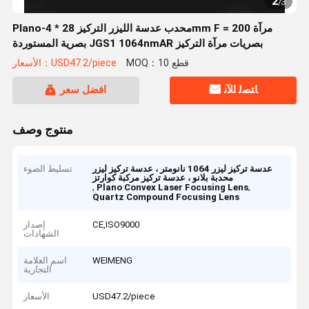
2
/
3
Plano-محدب عدسة الليزر التركيز 28 * 4mm F = 200 مرآة
بصرية المستوردة JGS1 1064nmAR بصريات مرآة التركيز
MOQ：10 قطع
الأسعار：USD47.2/piece
ﺎﺘﺼﻟ ﺍﻶﻧ
افضل سعر
منتوج وصف
عدسة تركيز ليزر 1064 نانومتر ، عدسة تركيز ليزر
تسليط الضوء
محدبة بلانو ، عدسة تركيز مركبة كوارتز
,
,
Plano Convex Laser Focusing Lens
Quartz Compound Focusing Lens
CE,ISO9000
إصدار
الشهادات
WEIMENG
اسم العلامة
التجارية
USD47.2/piece
الأسعار