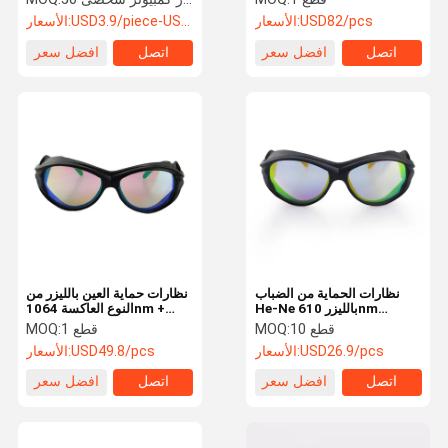
USD82/pcs
الأسعار:
USD3.9/piece-USD1.9/piece
الأسعار:
اتصل
افضل سعر
اتصل
افضل سعر
نظارات الحماية من الضباب
نظارات حماية العين بالليزر من
He-Ne بالليزر 610nm
النوع العاكسة 1064nm +
635nm 650nm Red
532nm CE المعتمدة
10 قطع
MOQ:
1 قطع
MOQ:
USD26.9/pcs
الأسعار:
USD49.8/pcs
الأسعار:
اتصل
افضل سعر
اتصل
افضل سعر