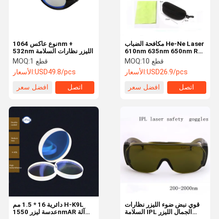
مكافحة الضباب He-Ne Laser
نوع عاكس 1064nm +
610nm 635nm 650nm Red
532nm الليزر نظارات السلامة
Laser Safety
10 قطع
MOQ:
1 قطع
MOQ:
USD26.9/pcs
الأسعار:
USD49.8/pcs
الأسعار:
اتصل
افضل سعر
اتصل
افضل سعر
اتصل بنا
حول بنا
المنتجات
منزل
قوي نبض ضوء الليزر نظارات
دائرية 16 * 1.5 مم H-K9L
السلامة IPL الجمال الليزر
عدسة ليزر 1550nmAR آلة
عدسة الليزر الضوئية