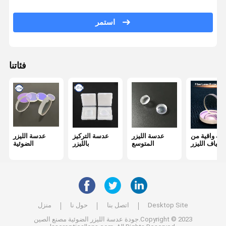
مرشح ممر الموجة الضوئية
استمر
بصريات الأشعة تحت الحمراء
شعاع الموحد
فئاتنا
عدسة CCD
مرآة إسفين
سة واقية من
عدسة الليزر
عدسة التركيز
عدسة الليزر
ألياف الليزر
المتوسع
بالليزر
الضوئية
Desktop Site
اتصل بنا
حول نا
منزل
جودة
عدسة الليزر الضوئية
مصنع الصين.Copyright © 2023