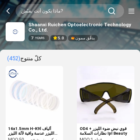
Shaanxi Ruichen Optoelectronic Technology
Co., Ltd.
يدقّق ممون
5.0
7
YEARS
كلّ منتوج
(452)
OD4 + قوي نبض ضوء الليزر
16x1.5mm H-K9l ألياف
نظارات السلامة Ipl Beauty
الليزر عدسة واقية لآلة الليزر
1550nm
1 قطع
MOQ:
50 جهاز كمبيوتر شخصى
MOQ: