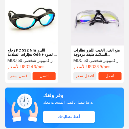
منع الغبار الخبث الليزر نظارات
زجاج PC 532 Nm الليزر
السلامة طبقة مزدوجة
نظارات السلامة Od6 + الضوء
1064nm
الأخضر العاكسة
50 جهاز كمبيوتر شخصى
MOQ:
50 جهاز كمبيوتر شخصى
MOQ:
USD33.9/pcs
الأسعار:
USD24.3/pcs
الأسعار:
اتصل
افضل سعر
اتصل
افضل سعر
وفر وقتك
دعنا نتصل بأفضل المنتجات معك.
أعط متطلباتك