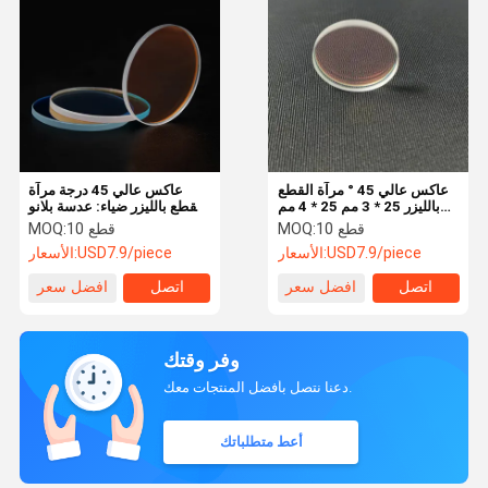
عاكس عالي 45 ° مرآة القطع
عاكس عالي 45 درجة مرآة
بالليزر 25 * 3 مم 25 * 4 مم
القطع بالليزر ضياء: عدسة بلانو
1064nmHR ليزر زجاج عدسة
30 مم 1064 نانومتر ليزر ليزر
10 قطع
MOQ:
10 قطع
MOQ:
بلانو لآلة الليزر
لآلة الليزر
USD7.9/piece
الأسعار:
USD7.9/piece
الأسعار:
اتصل
افضل سعر
اتصل
افضل سعر
وفر وقتك
دعنا نتصل بأفضل المنتجات معك.
أعط متطلباتك