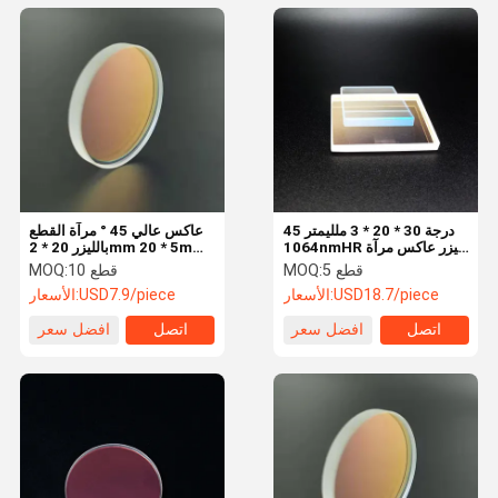
45 درجة 30 * 20 * 3 ملليمتر
عاكس عالي 45 ° مرآة القطع
1064nmHR ليزر عاكس مرآة
بالليزر 20 * 2mm 20 * 5mm
عدسة عاكسة مستطيل H-
1064nmHR ليزر زجاج عدسة
5 قطع
MOQ:
10 قطع
MOQ:
K9L عدسة لحام آلة الحفر
عدسة لآلة الليزر
USD18.7/piece
الأسعار:
USD7.9/piece
الأسعار:
اتصل
افضل سعر
اتصل
افضل سعر