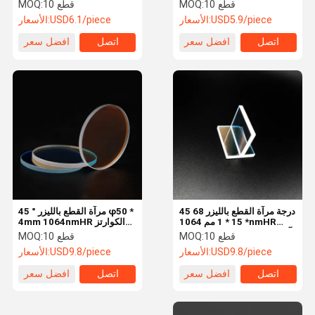
1064nmHR زجاج عاكس ليزر
& 1064nmHR H-K9L ليزر
10 قطع
MOQ:
10 قطع
MOQ:
آلة الحفر
زجاج عدسة عدسة آلة الليزر
USD5.9/piece
الأسعار:
USD6.1/piece
الأسعار:
عدسة التركيز بالليزر
اتصل
افضل سعر
اتصل
افضل سعر
عدسة الليزر المتوسع
عدسة واقية من ألياف الليزر
نظارات السلامة بالليزر
0 درجة عدسة عاكسة
عدسة عاكسة 45 درجة
0 درجة عدسة إخراج الليزر
45 درجة مرآة القطع بالليزر 68
45 ° مرآة القطع بالليزر φ50 *
* 15 * 1 مم 1064nmHR
4mm 1064nmHR الكوارتز
مطياف
الكوارتز المستوردة JGS1 آلة
المستورد JGS1 ليزر عدسة
10 قطع
MOQ:
10 قطع
MOQ:
الليزر عدسة زجاجية بالليزر
زجاجية عدسة آلة الليزر
USD9.8/piece
الأسعار:
USD9.8/piece
الأسعار:
بلورات KTP
اتصل
افضل سعر
اتصل
افضل سعر
مرشح مزدوج اللون