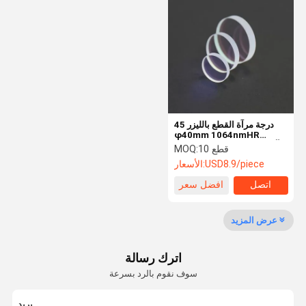
مرشح ممر الموجة الضوئية
بصريات الأشعة تحت الحمراء
شعاع الموحد
عدسة CCD
مرآة إسفين
45 درجة مرآة القطع بالليزر
φ40mm 1064nmHR
الكوارتز المستورد JGS1 آلة
10 قطع
MOQ:
الليزر عدسة زجاجية بالليزر
USD8.9/piece
الأسعار:
اتصل
افضل سعر
عرض المزيد
اترك رسالة
سوف نقوم بالرد بسرعة
بريد