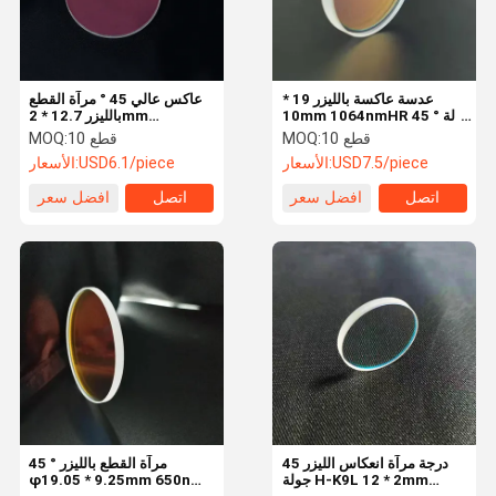
عدسة عاكسة بالليزر 19 *
عاكس عالي 45 ° مرآة القطع
10mm 1064nmHR 45 ° لآلة
بالليزر 12.7 * 2mm
القطع بالليزر
1064nmHR عدسة زجاجية
10 قطع
MOQ:
10 قطع
MOQ:
ليزر ليزر لآلة الليزر
USD7.5/piece
الأسعار:
USD6.1/piece
الأسعار:
اتصل
افضل سعر
اتصل
افضل سعر
اتصل بنا
حول بنا
المنتجات
منزل
45 درجة مرآة انعكاس الليزر
45 ° مرآة القطع بالليزر
جولة H-K9L 12 * 2mm
φ19.05 * 9.25mm 650nm
عدسة الليزر الضوئية