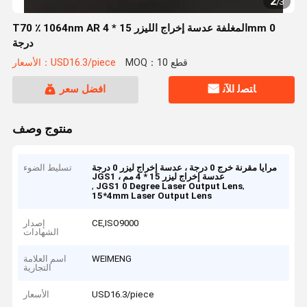
2
/
3
T70 ٪ 1064nm AR المغلفة عدسة إخراج الليزر 15 * 4mm 0
درجة
MOQ：10 قطع
الأسعار：USD16.3/piece
ﺎﺘﺼﻟ ﺍﻶﻧ
افضل سعر
منتوج وصف
مرايا مقرنة خرج 0 درجة ، عدسة إخراج ليزر 0 درجة
تسليط الضوء
JGS1 ، عدسة إخراج ليزر 15 * 4 مم
,
,
JGS1 0 Degree Laser Output Lens
15*4mm Laser Output Lens
CE,ISO9000
إصدار
الشهادات
WEIMENG
اسم العلامة
التجارية
USD16.3/piece
الأسعار