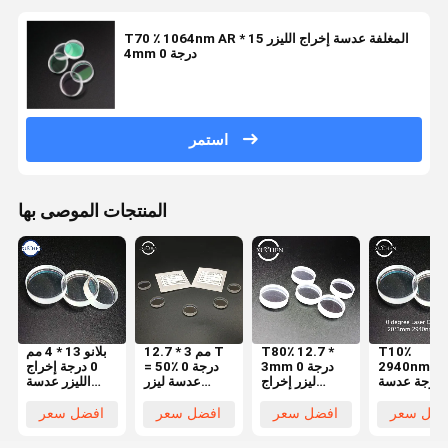
T70 ٪ 1064nm AR المغلفة عدسة إخراج الليزر 15 *
4mm 0 درجة
استمر
المنتجات الموصى بها
T10٪
T80٪ 12.7 *
12.7 * 3 مم T
بلانو 13 * 4 مم
2940nmHR
3mm 0 درجة
= 50٪ 0 درجة
0 درجة إخراج
درجة عدسة
ليزر إخراج
عدسة ليزر
الليزر عدسة
بصرية ليزر 20 *
عدسة Quzrtz
كوارتز
1064nm T
دائرية لآلة الليزر
1064nmHR
58٪ العدسات
فضل سعر
افضل سعر
افضل سعر
افضل سعر
لآلة الليزر
البصرية