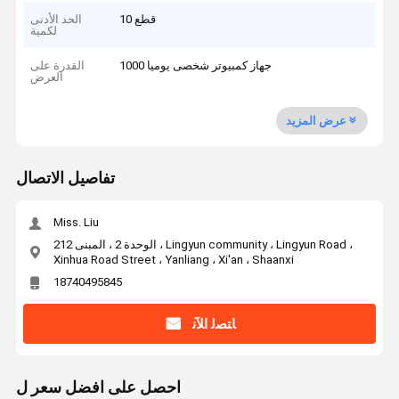
10 قطع
الحد الأدنى
لكمية
1000 جهاز كمبيوتر شخصى يوميا
القدرة على
العرض
عرض المزيد
تفاصيل الاتصال
Miss. Liu
الوحدة 2 ، المبنى 212 ، Lingyun community ، Lingyun Road ،
Xinhua Road Street ، Yanliang ، Xi'an ، Shaanxi
18740495845
ﺎﺘﺼﻟ ﺍﻶﻧ
احصل على افضل سعر ل