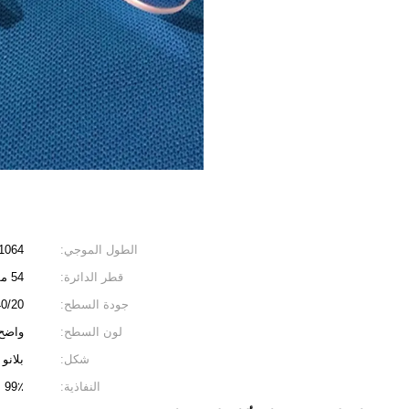
الطول الموجي:
1064 نانومتر
قطر الدائرة:
54 مم
جودة السطح:
40/20
لون السطح:
واضح
شكل:
بلانو
النفاذية:
99٪