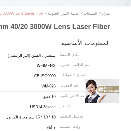
منزل
>
المنتجات
>
عدسة الليزر الضوئية
>
0 3000W Lens Laser Fiber
1mm 40/20 3000W Lens Laser Fiber
المعلومات الأساسية
مكان المنشأ:
شنشي ، الصين (البر الرئيسي)
اسم العلامة التجارية:
WEIMENG
إصدار الشهادات:
CE,ISO9000
رقم الموديل:
WM-028
الحد الأدنى لكمية:
10 قطع
الأسعار:
USD14.3/piece
تفاصيل التغليف:
10 * 10 * 15 سم معبأة الكرتون
وقت التسليم:
7 أيام