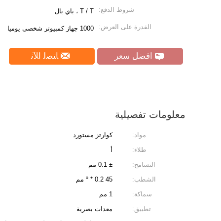
شروط الدفع:
T / T ، باي بال
القدرة على العرض:
1000 جهاز كمبيوتر شخصى يوميا
افضل سعر
ﺎﺘﺼﻟ ﺍﻶﻧ
معلومات تفصيلية
مواد:
كوارتز مستورد
طلاء:
أ
التسامح:
± 0.1 مم
الشطب:
45 º * 0.2 مم
سماكة:
1 مم
تطبيق:
معدات بصرية