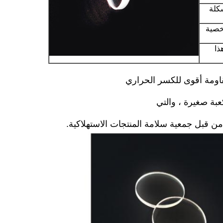
كلة
خصية
ذا