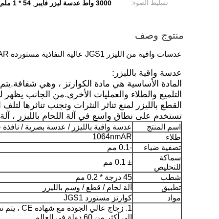
تسليط الضوء:
3000 واط عدسة ليزر فايبر
54 * 1 ملم عدسة فايبر ليزر
,
منتوج وصف
عدسات واقية من الليزر JGS1 عالية النفاذية مستوردة 1064nmAR مغلفة φ54 * 1mm 99.9٪ نافذة بصرية 3000W
عدسة واقية بالليزر:
المادة الأساسية هي مادة الكوارتز ، وهي شفافة.يت
التلميع والطلاء والعمليات الأخرى.من الجانب يظه
القطع بالليزر لمنع تناثر النثرات وتجنب تناثرها لتلف 
تستخدم على نطاق واسع في آلة اللحام بالليزر ، آلة ال
اسم المنتج
عدسة واقية بالليزر / عدسة بصرية / نافذة 
1064nmAR
طلاء
تصفية ضياء
-0.1 مم
سماكة
± 0.1 مم
للتخليص
شطب
45 درجة * 0.2 مم
تطبيق
آلة لحام / قطع / وسم بالليزر
مواد
كوارتز مستورد JGS1
1. زجاج عالي الجودة مع ش
إلى أكثر من 60 دولة في العالم