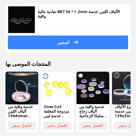
نفاذية عالية BK7 34 * 1.2mm الألياف الليزر عدسة
واقية
استمر
المنتجات الموصى بها
نو نوع الألياف
عدسة واقية من
Znse Co2
عدسة واقية من
الليزر عدسة
ألياف زجاج
مزدوجة المغلفة
ألياف الليزر
128x2mm
السليكا الزجاجية
عدسة ليزر
1064nmar
شكل دائري
المنصهرة من
الألياف
20x1mm
الكوارتز 1064
12.7x2.5mm
لمعدات الليزر
فضل سعر
افضل سعر
افضل سعر
افضل سعر
نانومتر
نافذة دائرية