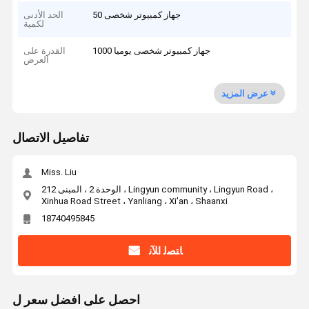
50 جهاز كمبيوتر شخصى
الحد الأدنى
لكمية
1000 جهاز كمبيوتر شخصى يوميا
القدرة على
العرض
عرض المزيد
تفاصيل الاتصال
Miss. Liu
الوحدة 2 ، المبنى 212 ، Lingyun community ، Lingyun Road ،
Xinhua Road Street ، Yanliang ، Xi'an ، Shaanxi
18740495845
ﺎﺘﺼﻟ ﺍﻶﻧ
احصل على افضل سعر ل