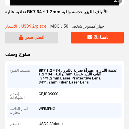
2
/
4
نفاذية عالية BK7 34 * 1.2mm الألياف الليزر عدسة واقية
MOQ：50 جهاز كمبيوتر شخصى
الأسعار：USD9.2/piece
ﺎﺘﺼﻟ ﺍﻶﻧ
افضل سعر
منتوج وصف
BK7 مرآة بصرية بالليزر ، 34 * 1.2mm عدسة الليزر
تسليط الضوء
الواقية ، 34 * 1.2mm ألياف الليزر عدسة
,
,
34*1.2mm Laser Protective Lens
34*1.2mm Fiber Laser Lens
CE,ISO9000
إصدار
الشهادات
WEIMENG
اسم العلامة
التجارية
USD9.2/piece
الأسعار