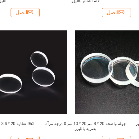
لآلة اللحام بالليزر
الليز
اتصل
اتصل
ركيز
جولة واضحة 20 * 8 مم 20 * 10 مم 0 درجة مرآة
95٪ نفاذية 20 * 3.6 مم FL 200 مرآة تركيز ليزر
بصرية بالليزر