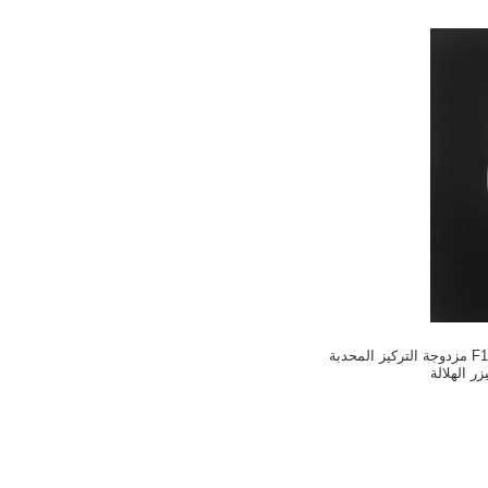
28 مم عدسة F125mm مزدوجة التركيز المحدبة
يزر الهلالة