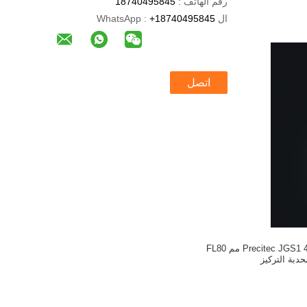
رقم الهاتف :
18740495845
ال WhatsApp :
+18740495845
اتصل
مرآة تركيز Precitec JGS1 41.5 * 9.5 مم FL80
حدبة التركيز