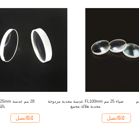
ز مركّب 50 * 11.8 مم
ضياء 25 مم FL100mm عدسة محدبة مزدوجة
محدبة هلالة مجمع
بالل
اتصل
اتصل