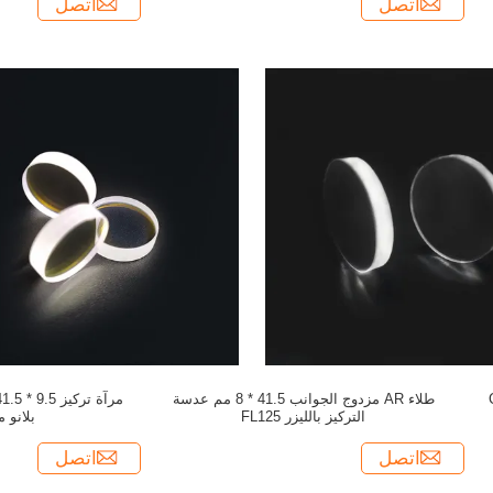
اتصل
اتصل
طلاء AR مزدوج الجوانب 41.5 * 8 مم عدسة
التركيز بالليزر FL125
بلانو م
اتصل
اتصل