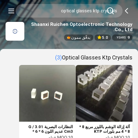
Shaanxi Ruichen Optoelectronic Technology
Co., Ltd.
9
5.0
يدقّق ممون
YEARS
(3)
Optical Glasses Ktp Crystals
آلة إزالة الوشم بالليزر مربع 8 *
النظارات البصرية 3.01 G /
8 * 4 مم بلورات KTP
Cm3 عديم اللون 6 * 6 *
3mm عدسة KTP
10 قطع
MOQ:
10 قطع
MOQ: